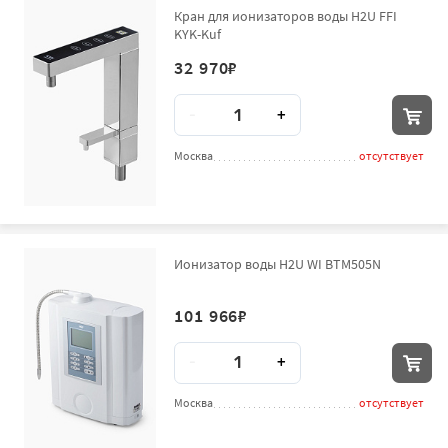
Кран для ионизаторов воды H2U FFI
KYK-Kuf
32 970
₽
Количество
-
+
Москва
отсутствует
Ионизатор воды H2U WI BTM505N
101 966
₽
Количество
-
+
Москва
отсутствует