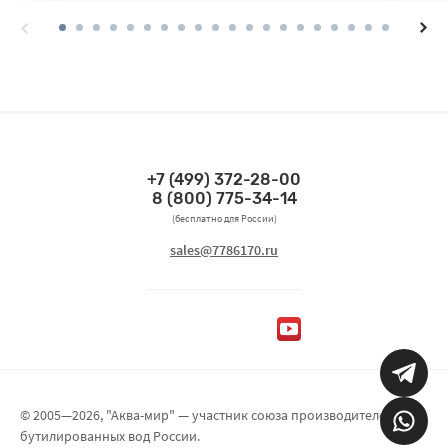
+7 (499) 372-28-00
Связаться по телефонам
8 (800) 775-34-14
(бесплатно для России)
Связаться по email
sales@7786170.ru
Мы в социальных сетях
© 2005—2026, "Аква-мир" — участник союза производителей
бутилированных вод России.