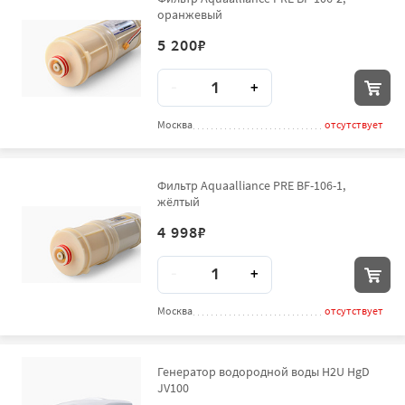
оранжевый
5 200
₽
Количество
-
+
Москва
отсутствует
Фильтр Aquaalliance PRE BF-106-1,
жёлтый
4 998
₽
Количество
-
+
Москва
отсутствует
Генератор водородной воды H2U HgD
JV100