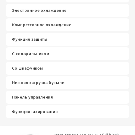
Электронное охлаждение
Компрессорное охлаждение
Функция защиты
С холодильником
Со шкафчиком
Нижняя загрузка бутыли
Панель управления
Функция газирования
Кулер для воды LK-AEL-85c full black