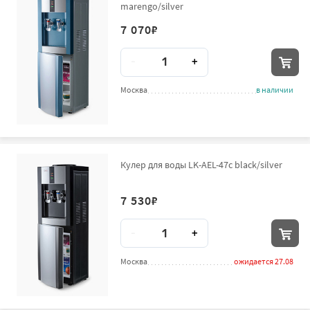
marengo/silver
7 070
₽
Количество
-
+
Москва
в наличии
Кулер для воды LK-AEL-47c black/silver
7 530
₽
Количество
-
+
Москва
ожидается 27.08