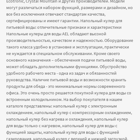
Ecotronic, Crystal Mountain и других производителей. Модели
могут различаться набором функций, размерами и дизайном, но
все без исключения отвечают стандартам качества,
сертифицированы и имеют гарантии. Напольный кулер для
питьевой воды: отличительные признаки и характеристики
Напольные кулеры для воды AEL обладают высокой
производительностью, качеством и надежностью. Оборудование
такого класса удобно в установке и эксплуатации, практически
не нуждается в специальном обслуживании. Кроме своего
основного назначения – обеспечения подачи питьевой воды,
может обладать дополнительными функциями. Обустройство
удобного рабочего места - одна из задач и обязанностей
руководства. Наличие питьевой воды и возможности хранить
продукты для обеда - это минимальные нормы современного
офиса. Это очень просто решается покупкой кулера для воды со
встроенным холодильником. На выбор покупателя в нашем
каталоге представлены: напольный кулер с электронным
охлаждением, напольный кулер с компрессорным охлаждением,
напольный кулер без нагрева и охлаждения, напольный кулер
для воды только с нагревом, напольный кулер для воды с
функцией защиты, напольный кулер для воды с функцией
газирования, напольный кулер с верхней и нижней загрузкой,