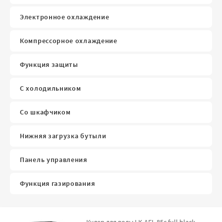
Электронное охлаждение
Компрессорное охлаждение
Функция защиты
С холодильником
Со шкафчиком
Нижняя загрузка бутыли
Панель управления
Функция газирования
Кулер для воды LK-AEL-85c full black