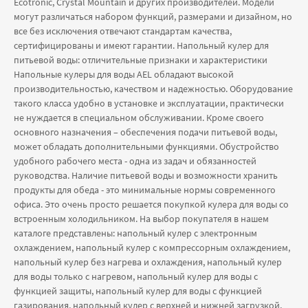
Ecotronic, Crystal Mountain и других производителей. Модели
могут различаться набором функций, размерами и дизайном, но
все без исключения отвечают стандартам качества,
сертифицированы и имеют гарантии. Напольный кулер для
питьевой воды: отличительные признаки и характеристики
Напольные кулеры для воды AEL обладают высокой
производительностью, качеством и надежностью. Оборудование
такого класса удобно в установке и эксплуатации, практически
не нуждается в специальном обслуживании. Кроме своего
основного назначения – обеспечения подачи питьевой воды,
может обладать дополнительными функциями. Обустройство
удобного рабочего места - одна из задач и обязанностей
руководства. Наличие питьевой воды и возможности хранить
продукты для обеда - это минимальные нормы современного
офиса. Это очень просто решается покупкой кулера для воды со
встроенным холодильником. На выбор покупателя в нашем
каталоге представлены: напольный кулер с электронным
охлаждением, напольный кулер с компрессорным охлаждением,
напольный кулер без нагрева и охлаждения, напольный кулер
для воды только с нагревом, напольный кулер для воды с
функцией защиты, напольный кулер для воды с функцией
газирования, напольный кулер с верхней и нижней загрузкой,