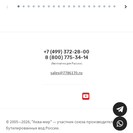
+7 (499) 372-28-00
Связаться по телефонам
8 (800) 775-34-14
(бесплатно для России)
Связаться по email
sales@7786170.ru
Мы в социальных сетях
© 2005—2026, "Аква-мир" — участник союза производителей
бутилированных вод России.