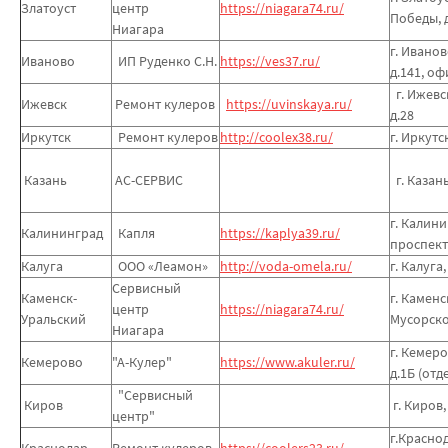
Златоуст
центр
https://niagara74.ru/
Победы, 
Ниагара
г. Иванов
Иваново
ИП Руденко С.Н.
https://ves37.ru/
д.141, оф
г. Ижевск
Ижевск
Ремонт кулеров
https://uvinskaya.ru/
д.28
Иркутск
Ремонт кулеров
http://coolex38.ru/
г. Иркутс
Казань
АС-СЕРВИС
г. Казань
г. Калин
Калининград
Капля
https://kaplya39.ru/
проспект,
Калуга
ООО «Леамон»
http://voda-omela.ru/
г. Калуга,
Сервисный
Каменск-
г. Каменс
центр
https://niagara74.ru/
Уральский
Мусорског
Ниагара
г. Кемеро
Кемерово
"А-Кулер"
https://www.akuler.ru/
д.1Б (отд
"Сервисный
Киров
г. Киров,
центр"
г.Краснод
Краснодар
Ремонт кулеров
https://coolers23.ru/