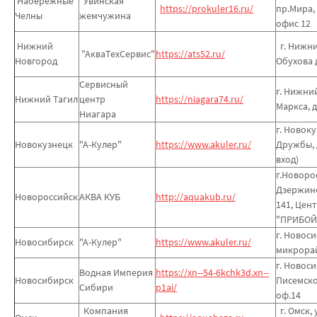
Набережные
Увинская
https://prokuler16.ru/
пр.Мира, 
Челны
жемчужина
офис 12
Нижний
г. Нижни
"АкваТехСервис"
https://ats52.ru/
Новгород
Обухова 
Сервисный
г. Нижний
Нижний Тагил
центр
https://niagara74.ru/
Маркса, д
Ниагара
г. Новок
Новокузнецк
"А-Кулер"
https://www.akuler.ru/
Дружбы, 
вход)
г.Новорос
Дзержинск
Новороссийск
АКВА КУБ
http://aquakub.ru/
141, Цен
"ПРИБОЙ
г. Новос
Новосибирск
"А-Кулер"
https://www.akuler.ru/
микрорай
г. Новоси
Водная Империя
https://xn--54-6kchk3d.xn--
Новосибирск
Писемског
Сибири
p1ai/
оф.14
Компания
г. Омск, 