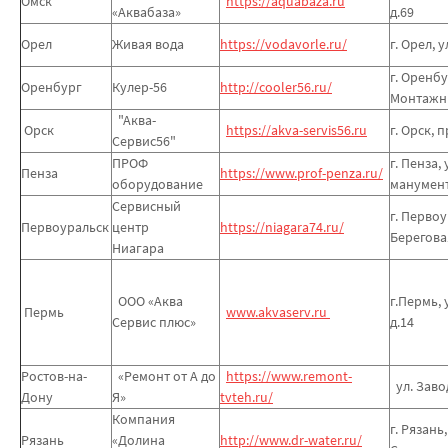
Омск
https://aquabaza.ru
«Аквабаза»
д.69
Орел
Живая вода
https://vodavorle.ru/
г. Орел, у
г. Оренбу
Оренбург
Кулер-56
http://cooler56.ru/
Монтажни
"Аква-
Орск
https://akva-servis56.ru
г. Орск, 
Сервис56"
ПРОФ
г. Пенза, 
Пенза
https://www.prof-penza.ru/
оборудование
манумент
Сервисный
г. Первоу
Первоуральск
центр
https://niagara74.ru/
Береговая
Ниагара
ООО «Аква
г.Пермь,
Пермь
www.akvaserv.ru
Сервис плюс»
д.14
Ростов-на-
«Ремонт от А до
https://www.remont-
ул. Завод
Дону
Я»
tvteh.ru/
Компания
г. Рязань
Рязань
«Долина
http://www.dr-water.ru/