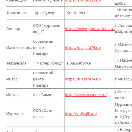
д.53/2
г.Красно
Красноярск
КрасКулер
Kraskuler.ru
Краснопр
ООО "Хорошие
г. Липецк
Липецк
https://www.goodwaters.ru/
воды"
д.30, по
Сервисный
г. Магнит
Магнитогорск
центр
https://niagara74.ru/
Суворова,
Ниагара
г. Махачк
Махачкала
"Мастер Холод"
в разработке
Магомедт
Сервисный
Миасс
центр
https://niagara74.ru/
г. Миасс, 
Ниагара
г.Москва,
Москва
АкваАльянс
http://www.akva-mir.ru/
корп.1
Мурманск
ООО «Оазис
Кола, ул
Мурманск
http://indiga51.ru/
Аква»
д.12 (Те
мебельн
г. Набер