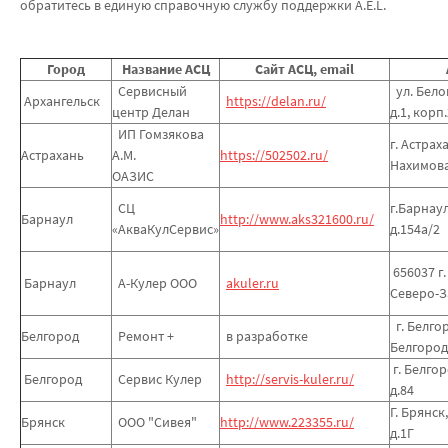
обратитесь в единую справочную службу поддержки A.E.L.
Город
Название АСЦ
Сайт АСЦ, email
Сервисный
ул. Бело
Архангельск
https://delan.ru/
центр Делан
д.1, корп
ИП Гомзякова
г. Астрах
Астрахань
А.М.
https://502502.ru/
Нахимова,
ОАЗИС
СЦ
г.Барнау
Барнаул
http://www.aks321600.ru/
«АкваКулСервис»
д.154а/2
656037 г.
Барнаул
А-Кулер ООО
akuler.ru
Северо-З
г. Белгор
Белгород
Ремонт +
в разработке
Белгород
г. Белгор
Белгород
Сервис Кулер
http://servis-kuler.ru/
д.84
Г. Брянск
Брянск
ООО "Сивея"
http://www.223355.ru/
д.1Г