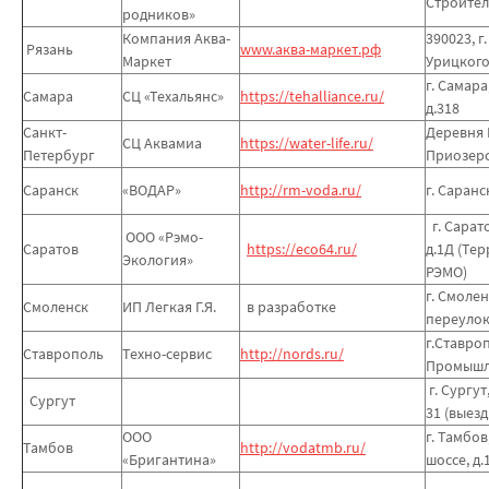
Строитель
родников»
Компания Аква-
390023, г.
Рязань
www.аква-маркет.рф
Маркет
Урицкого,
г. Самара
Самара
СЦ «Техальянс»
https://tehalliance.ru/
д.318
Санкт-
Деревня 
СЦ Аквамиа
https://water-life.ru/
Петербург
Приозерс
Саранск
«ВОДАР»
http://rm-voda.ru/
г. Саранс
г. Сарат
ООО «Рэмо-
Саратов
https://eco64.ru/
д.1Д (Те
Экология»
РЭМО)
г. Смоле
Смоленск
ИП Легкая Г.Я.
в разработке
переулок,
г.Ставроп
Ставрополь
Техно-сервис
http://nords.ru/
Промышле
г. Сургут
Сургут
31 (выезд
ООО
г. Тамбо
Тамбов
http://vodatmb.ru/
«Бригантина»
шоссе, д.