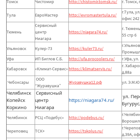
Томск
Чистомир
http://chistomir.tomsk.ru/
г. Томск, 
г.Тула, ул
Тула
ЕвроМастер
http://evromastertula.ru/
офис 242
Сервисный
г. Тюмень
Тюмень
центр
https://niagara74.ru/
55 стр 6
Ниагара
г.Ульянов
Ульяновск
Кулер-73
https://kuler73.ru/
Промышле
Уфа
ИП Биглов С.Б.
http://ufa.procoolers.ru/
г.Уфа, ул.
г. Хабаро
Хабаровск
«Климат-Сервис»
https://klimatservis.ru/
д.88а
ООО
Чебоксары
Журавушка12.рф
ул. Э.М.Ю
“Журавушка”
Челябинск
Сервисный
ул. Пе
Копейск
центр
https://niagara74.ru/
Бугурус
Коркино
Ниагара
г.Челябин
Челябинск
РСЦ «Подебус»
http://podebus.ru/
Ворошилов
г.Черепов
Череповец
ТСК+
https://tskplus.ru/
д.39А, оф