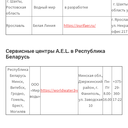
г. Шахты,
г. Шахты
Ростовская
Водный мир
в разработке
область у
область
г. Яросла
Ярославль
Белая Линия
https://purifaer.ru/
ул. Некра
офис 217
Сервисные центры A.E.L. в Республика
Беларусь
Республика
Беларусь
Минская обл.,
Минск,
Дзержинский
Пн-
+375-
ООО
Витебск,
район, г.
Пт
29-
«Мир
https://worldwater.by
Гродно,
Фаниполь,
8.00-
360-
воды»
Гомель,
ул. Заводская
16.00
17-22
Брест,
10
Могилёв