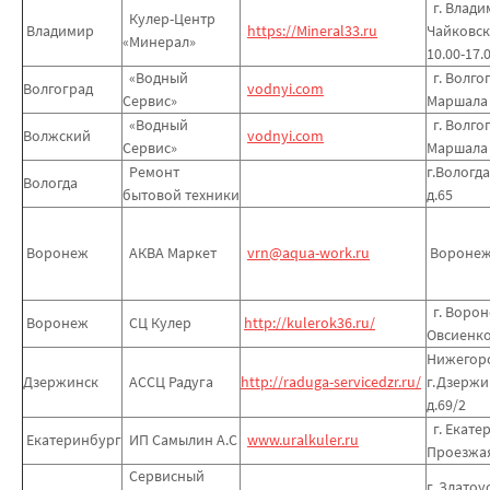
г. Владим
Кулер-Центр
Владимир
https://Mineral33.ru
Чайковск
«Минерал»
10.00-17.
«Водный
г. Волгог
Волгоград
vodnyi.com
Сервис»
Маршала 
«Водный
г. Волгог
Волжский
vodnyi.com
Сервис»
Маршала 
Ремонт
г.Вологд
Вологда
бытовой техники
д.65
Воронеж
АКВА Маркет
vrn@aqua-work.ru
Воронеж 
г. Ворон
Воронеж
СЦ Кулер
http://kulerok36.ru/
Овсиенко
Нижегоро
Дзержинск
АССЦ Радуга
http://raduga-servicedzr.ru/
г.Дзержин
д.69/2
г. Екатер
Екатеринбург
ИП Самылин А.С
www.uralkuler.ru
Проезжая
Сервисный
г. Златоу