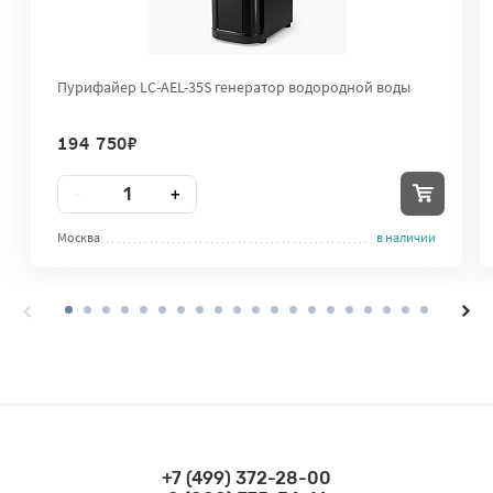
Пурифайер LC-AEL-35S генератор водородной воды
194 750
₽
Количество
-
+
Москва
в наличии
+7 (499) 372-28-00
Связаться по телефонам