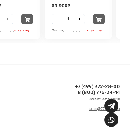
р для рук City
₽
89 900
₽
11
во
Количество
Ко
+
-
+
-
отсутствует
Москва
отсутствует
Мос
+7 (499) 372-28-00
Связаться по телефонам
8 (800) 775-34-14
(бесплатно для России)
Связаться по email
sales@7786170.ru