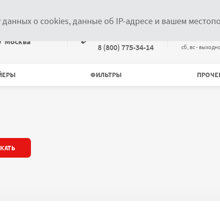
Новости
Статьи
Контакты
Информация дилерам
у данных о cookies, данные об IP-адресе и вашем место
Связаться по телефонам
+7 (499) 372-28-00
пн-пт с 09:
ыберите местоположение
Москва
8 (800) 775-34-14
cб, вс - выходн
ЙЕРЫ
ФИЛЬТРЫ
ПРОЧЕ