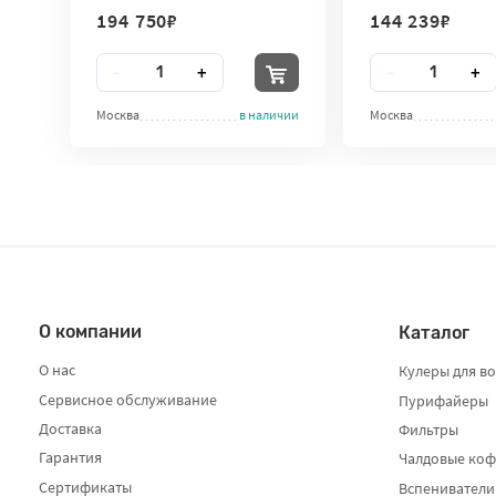
воды
194 750
₽
144 239
₽
Количество
Количество
-
+
-
+
Москва
в наличии
Москва
О компании
Каталог
О нас
Кулеры для в
Сервисное обслуживание
Пурифайеры
Доставка
Фильтры
Гарантия
Чалдовые ко
Сертификаты
Вспениватели