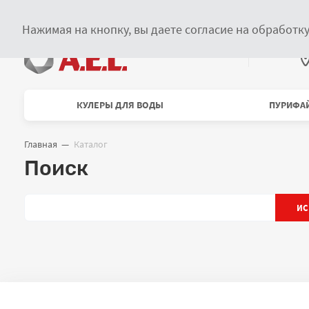
Главное меню
О компании
Сервисное обслуживание
Купить в розницу
Нажимая на кнопку, вы даете согласие на обработк
В
Меню каталога
КУЛЕРЫ ДЛЯ ВОДЫ
ПУРИФА
Главная
Каталог
Навигационная цепочка
Поиск