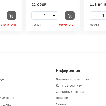
дезинфектор для рук City
дезинфекто
22 000
₽
118 944
Clean
Clean
Количество
Количест
-
+
-
отсутствует
Москва
отсутствует
Москва
Информация
Оптовым покупателям
оды
Купить в розницу
Сервисные центры
Новости
фемашины
Статьи
 молока