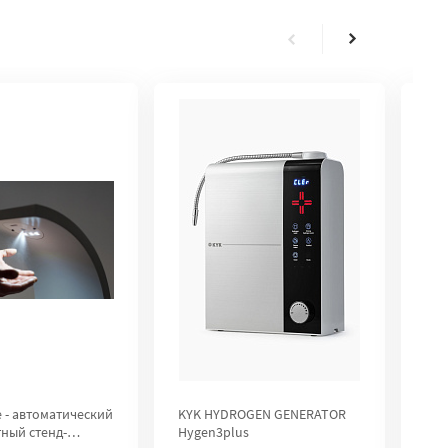
e - автоматический
KYK HYDROGEN GENERATOR
Ген
ный стенд-
Hygen3plus
H2U