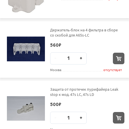
Держатель-блок на 4 фильтра в сборе
со скобой для A65s-LC
560
₽
Количество
-
+
Москва
отсутствует
Защита от протечек пурифайера Leak
stop к мод. 47s LC, 47s LD
500
₽
Количество
-
+