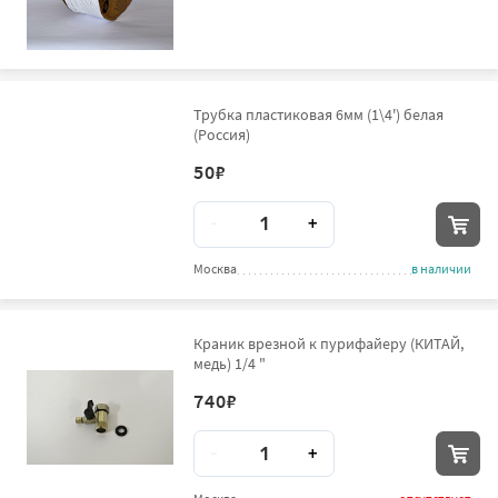
Трубка пластиковая 6мм (1\4') белая
(Россия)
50
₽
Количество
-
+
Москва
в наличии
Краник врезной к пурифайеру (КИТАЙ,
медь) 1/4 "
740
₽
Количество
-
+