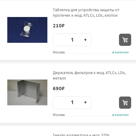
Таблетка для устройства защиты от
протечек к мод. 47LCs, LDs, хлопок
210
₽
Количество
-
+
Москва
в наличии
Держатель фильтров к мод. 47LCs, LDs,
металл
690
₽
Количество
-
+
Москва
в наличии
Гнездо коллектора к мод. 570s