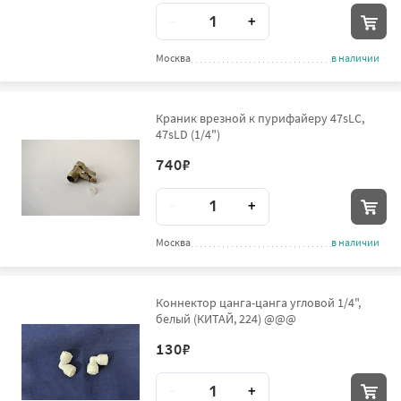
Количество
-
+
Москва
в наличии
Краник врезной к пурифайеру 47sLC,
47sLD (1/4")
740
₽
Количество
-
+
Москва
в наличии
Коннектор цанга-цанга угловой 1/4",
белый (КИТАЙ, 224) @@@
130
₽
Количество
-
+