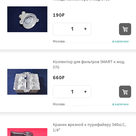
190
₽
Количество
-
+
Москва
в наличии
Коллектор для фильтров SMART к мод.
570
660
₽
Количество
-
+
Москва
в наличии
Краник врезной к пурифайеру 540sLC,
1/4"