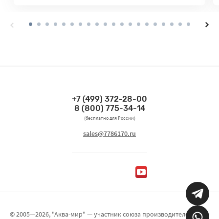
+7 (499) 372-28-00
Связаться по телефонам
8 (800) 775-34-14
(бесплатно для России)
Связаться по email
sales@7786170.ru
Мы в социальных сетях
© 2005—2026, "Аква-мир" — участник союза производителей