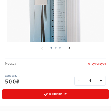
Количество товара на складах
Москва
отсутствует
цена за шт.
Количество
Кол-во
500
₽
-
+
В КОРЗИНУ