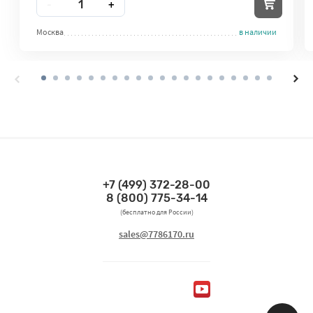
-
+
Москва
в наличии
+7 (499) 372-28-00
Связаться по телефонам
8 (800) 775-34-14
(бесплатно для России)
Связаться по email
sales@7786170.ru
Мы в социальных сетях