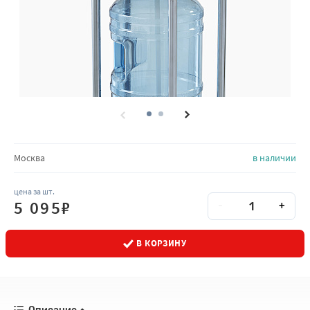
Количество товара на складах
Москва
в наличии
цена за шт.
Количество
Кол-во
5 095
₽
-
+
В КОРЗИНУ