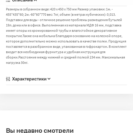
Описание
Размеры в собранном виде: 420 х 450 х 750 мм Размер упаковки: 1м. -
455*435*60; 2м.-60*60*770 вес: 7кг, объем (в метрах кубических): 0,013.
Подставки для воды - отличное решение проблемы размещения бутылей
19л. дома или в офисе. Выполненная из материала МДФ 16 мм, подставка
имеет опоры из хромированной трубы и влагостойкое декоративное
покрытие.Также она мобильна благодаря основанию на колесной опоре,
которое дополнительно можно использовать в качестве полки. Продукция
поставляется в разобранном виде, упакованная в гофрокартон. В комплект
входит вся необходимая фурнитура и удобная инструкция для
сборки.Расстояние между нижней и средней полкой 234 мм. Максимальная
нагрузка 30кг.
Характеристики
Вы недавно смотрели