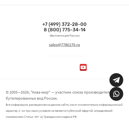
+7 (499) 372-28-00
Связаться по телефонам
8 (800) 775-34-14
(бесплатно для России)
Связаться по email
sales@7786170.ru
Мы в социальных сетях
© 2005—2026, "Аква-мир" — участник союза производителей
бутилированных вод России.
Вся информация, размещенная на данном сайте, носит исключительно информационный
характер, и ни при каких условиях не является публичной офертой, определяемой
положениями Статьи 437 (2) Гражданского кодекса РФ.