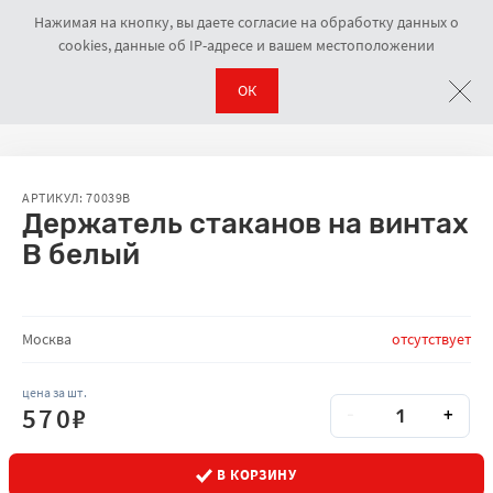
Нажимая на кнопку, вы даете согласие на обработку данных о
cookies, данные об IP-адресе и вашем местоположении
ОК
Держатели для стаканов, крепежи
Держатель стаканов на винтах
Навигационная цепочка
АРТИКУЛ: 70039B
Держатель стаканов на винтах
В белый
Количество товара на складах
Москва
отсутствует
цена за шт.
Количество
Кол-во
570
₽
-
+
В КОРЗИНУ