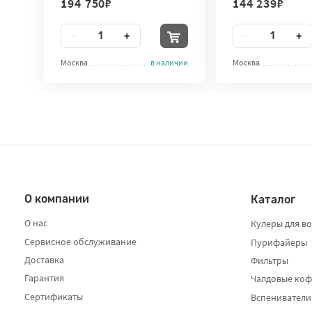
194 750
₽
144 239
₽
Количество
Количество
-
+
-
+
Москва
в наличии
Москва
О компании
Каталог
О нас
Кулеры для в
Сервисное обслуживание
Пурифайеры
Доставка
Фильтры
Гарантия
Чалдовые ко
Сертификаты
Вспениватели