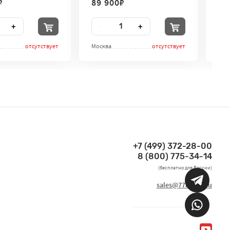
₽
89 900
₽
11
во
Количество
Ко
+
-
+
-
отсутствует
Москва
отсутствует
Мос
+7 (499) 372-28-00
Связаться по телефонам
8 (800) 775-34-14
(бесплатно для России)
Связаться по email
sales@7786170.ru
Мы в социальных сетях