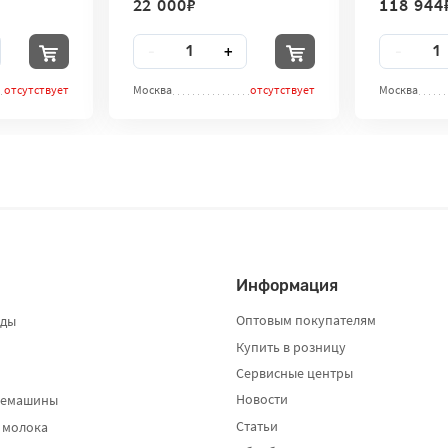
22 000
₽
118 944
Clean
Clean
Количество
Количест
-
+
-
отсутствует
Москва
отсутствует
Москва
Информация
Оптовым покупателям
оды
Купить в розницу
Сервисные центры
Новости
фемашины
Статьи
 молока