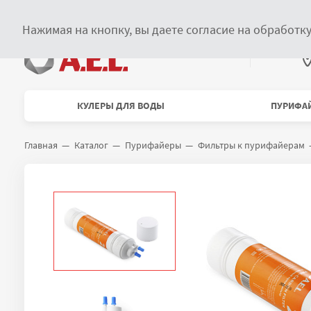
Главное меню
О компании
Сервисное обслуживание
Купить в розницу
Нажимая на кнопку, вы даете согласие на обработк
В
Меню каталога
КУЛЕРЫ ДЛЯ ВОДЫ
ПУРИФА
Главная
Каталог
Пурифайеры
Фильтры к пурифайерам
Навигационная цепочка