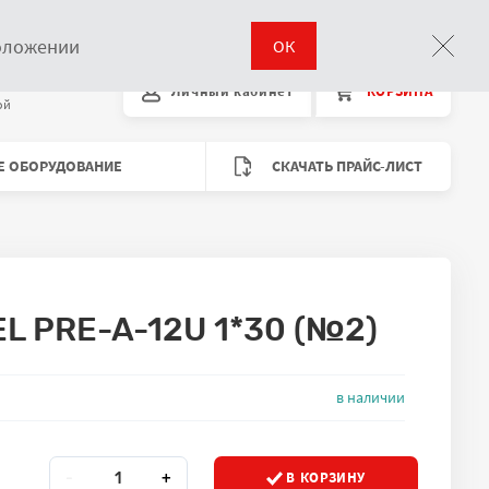
Поиск
положении
ОК
00 до 18:00
Личный кабинет
КОРЗИНА
Время работы
ой
Е ОБОРУДОВАНИЕ
СКАЧАТЬ ПРАЙС-ЛИСТ
L PRE-A-12U 1*30 (№2)
 складах
в наличии
Количество
Кол-во
В КОРЗИНУ
-
+