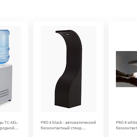
ы TC-AEL-
PRO 4 black - автоматический
PRO 4 whit
ородной
бесконтактный стенд-
бесконтакт
дезинфектор для рук City
дезинфекто