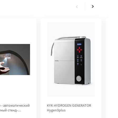
e - автоматический
KYK HYDROGEN GENERATOR
Ген
ный стенд-
Hygen3plus
H2U
р для рук City