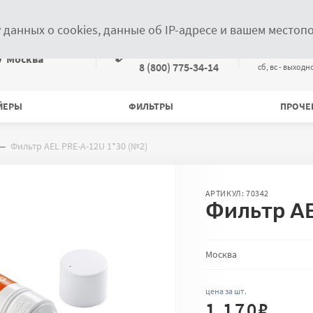
Новости
Статьи
Контакты
Информация дилерам
у данных о cookies, данные об IP-адресе и вашем место
Связаться по телефонам
+7 (499) 372-28-00
пн-пт с 09:
ыберите местоположение
Москва
8 (800) 775-34-14
cб, вс - выходн
ЙЕРЫ
ФИЛЬТРЫ
ПРОЧЕ
Фильтр AEL PRE-A-12U 1*30 (№2)
АРТИКУЛ: 70342
Фильтр AE
Количество товара на
Москва
цена за шт.
1 170
₽