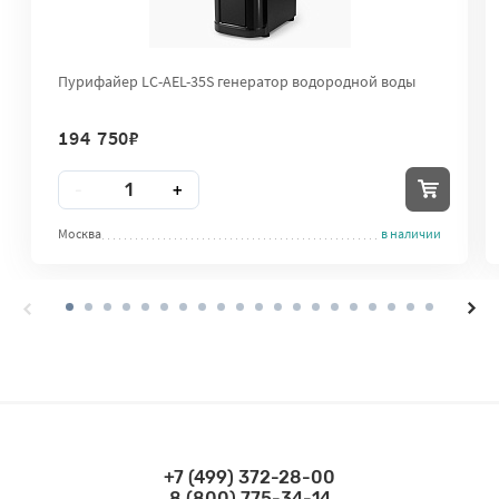
Пурифайер LC-AEL-35S генератор водородной воды
194 750
₽
Количество
-
+
Москва
в наличии
+7 (499) 372-28-00
Связаться по телефонам
8 (800) 775-34-14