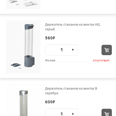
Держатель стаканов на винтах AEL
серый
560
₽
Количество
-
+
Москва
отсутствует
Держатель стаканов на винтах B
серебро
600
₽
Количество
-
+